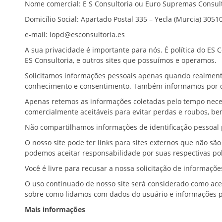
Nome comercial: E S Consultoria ou Euro Supremas Consul
Domicílio Social: Apartado Postal 335 – Yecla (Murcia) 305
e-mail: lopd@esconsultoria.es
A sua privacidade é importante para nós. É política do ES 
ES Consultoria, e outros sites que possuímos e o
Solicitamos informações pessoais apenas quando realmente 
conhecimento e consentimento. Também inform
Apenas retemos as informações coletadas pelo tempo nece
comercialmente aceitáveis para evitar perdas e roubos
Não compartilhamos informações de identificação pess
O nosso site pode ter links para sites externos que não sã
podemos aceitar responsabilidade por suas re
Você é livre para recusar a nossa solicitação de info
O uso continuado de nosso site será considerado como acei
sobre como lidamos com dados do usuário e informaç
Mais informações