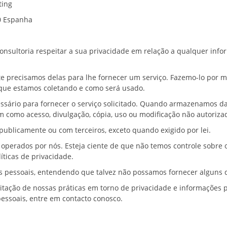
ting
10 Espanha
Consultoria respeitar a sua privacidade em relação a qualquer inf
peramos.
precisamos delas para lhe fornecer um serviço. Fazemo-lo por mei
amos por que estamos coletando e como será usado.
ssário para fornecer o serviço solicitado. Quando armazenamos d
, bem como acesso, divulgação, cópia, uso ou modificação nã
oal publicamente ou com terceiros, exceto quando exigido po
o operados por nós. Esteja ciente de que não temos controle sobre 
spectivas políticas de privacidade.
rmações pessoais, entendendo que talvez não possamos fornecer
tação de nossas práticas em torno de privacidade e informações p
ões pessoais, entre em contacto conosco.